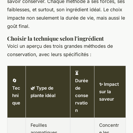
savoir conserver. Chaque méthode a ses forces, ses
faiblesses, et surtout, son ingrédient idéal. Le choix
impacte non seulement la durée de vie, mais aussi le
goût final.
Choisir la technique selon l'ingrédient
Voici un aperçu des trois grandes méthodes de
conservation, avec leurs spécificités :
⏳
🔄
Durée
✨ Impact
Tec
🌿 Type de
de
sur la
hni
plante idéal
conse
saveur
que
rvatio
n
Feuilles
Concentr
aromatiques
e les