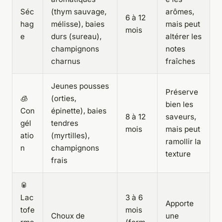
Séc
(thym sauvage,
arômes,
6 à 12
hag
mélisse), baies
mais peut
mois
e
durs (sureau),
altérer les
champignons
notes
charnus
fraîches
Jeunes pousses
Préserve
🧊
(orties,
bien les
Con
épinette), baies
8 à 12
saveurs,
gél
tendres
mois
mais peut
atio
(myrtilles),
ramollir la
n
champignons
texture
frais
🥫
Lac
3 à 6
Apporte
tofe
mois
Choux de
une